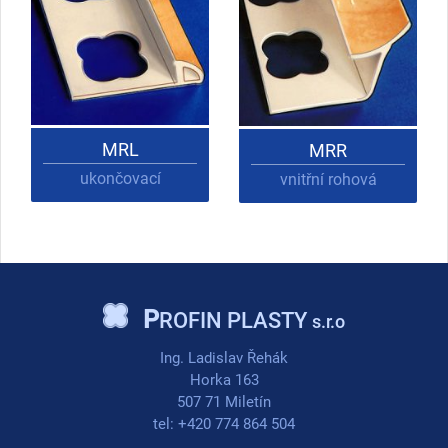
MRL
MRR
ukončovací
vnitřní rohová
P
ROFIN PLASTY
s.r.o
Ing. Ladislav Řehák
Horka 163
507 71 Miletín
tel: +420 774 864 504