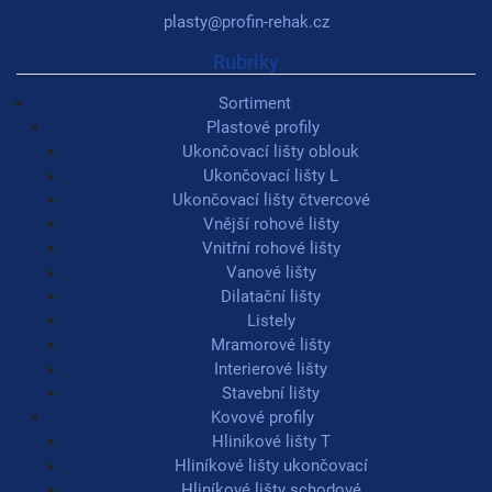
plasty@profin-rehak.cz
Rubriky
Sortiment
Plastové profily
Ukončovací lišty oblouk
Ukončovací lišty L
Ukončovací lišty čtvercové
Vnější rohové lišty
Vnitřní rohové lišty
Vanové lišty
Dilatační lišty
Listely
Mramorové lišty
Interierové lišty
Stavební lišty
Kovové profily
Hliníkové lišty T
Hliníkové lišty ukončovací
Hliníkové lišty schodové