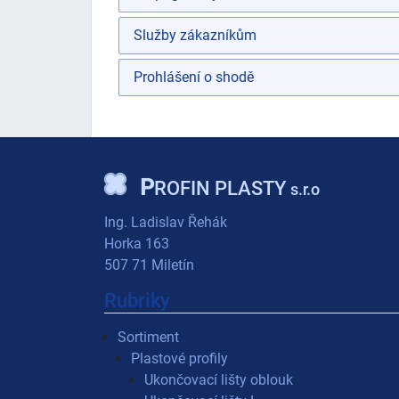
Služby zákazníkům
Prohlášení o shodě
P
ROFIN PLASTY
s.r.o
Ing. Ladislav Řehák
Horka 163
507 71 Miletín
Rubriky
Sortiment
Plastové profily
Ukončovací lišty oblouk