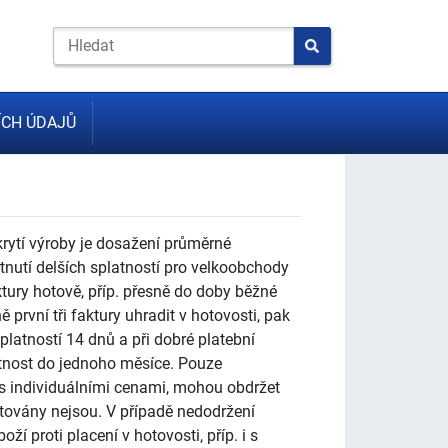
CH ÚDAJŮ
krytí výroby je dosažení průměrné
ytnutí delších splatností pro velkoobchody
aktury hotově, příp. přesně do doby běžné
první tři faktury uhradit v hotovosti, pak
latností 14 dnů a při dobré platební
tnost do jednoho měsíce. Pouze
 s individuálními cenami, mohou obdržet
ytovány nejsou. V případě nedodržení
ží proti placení v hotovosti, příp. i s