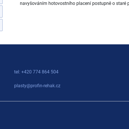
navyšováním hotovostního placení postupně o staré 
tel: +420 774 864 504
plasty@profin-rehak.cz