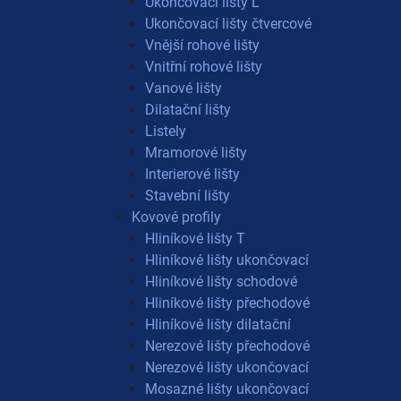
Ukončovací lišty L
Ukončovací lišty čtvercové
Vnější rohové lišty
Vnitřní rohové lišty
Vanové lišty
Dilatační lišty
Listely
Mramorové lišty
Interierové lišty
Stavební lišty
Kovové profily
Hliníkové lišty T
Hliníkové lišty ukončovací
Hliníkové lišty schodové
Hliníkové lišty přechodové
Hliníkové lišty dilatační
Nerezové lišty přechodové
Nerezové lišty ukončovací
Mosazné lišty ukončovací