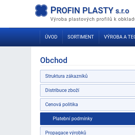
P
ROFIN PLASTY
s.r.o
Výroba plastových profilů k obkl
ÚVOD
SORTIMENT
VÝROBA A TE
Obchod
Struktura zákazníků
Distribuce zboží
Cenová politika
Platební podmínky
Propagace výrobků