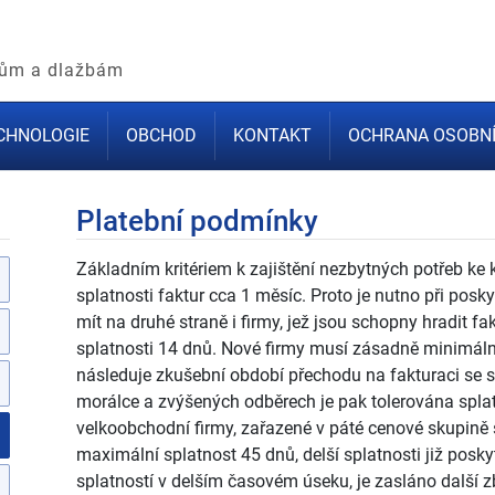
adům a dlažbám
CHNOLOGIE
OBCHOD
KONTAKT
OCHRANA OSOBNÍ
Platební podmínky
Základním kritériem k zajištění nezbytných potřeb ke 
splatnosti faktur cca 1 měsíc. Proto je nutno při posk
mít na druhé straně i firmy, jež jsou schopny hradit f
splatnosti 14 dnů. Nové firmy musí zásadně minimálně 
následuje zkušební období přechodu na fakturaci se sp
morálce a zvýšených odběrech je pak tolerována spla
velkoobchodní firmy, zařazené v páté cenové skupině
maximální splatnost 45 dnů, delší splatnosti již posk
splatností v delším časovém úseku, je zasláno další zbo