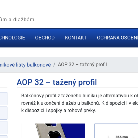
adům a dlažbám
CHNOLOGIE
OBCHOD
KONTAKT
OCHRANA OSOBNÍ
iníkové lišty balkonové
AOP 32 – tažený profil
AOP 32 – tažený profil
Balkónový profil z taženého hliníku je alternativou k
rovněž k ukončení dlažeb u balkónů. K dispozici i v e
k dispozici i spojky a rohové prvky.