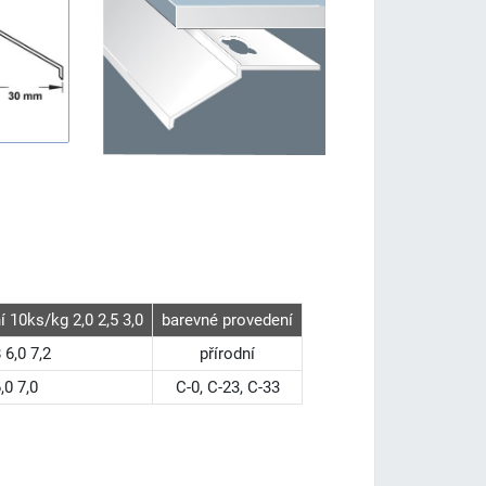
 10ks/kg 2,0 2,5 3,0
barevné provedení
 6,0 7,2
přírodní
,0 7,0
C-0, C-23, C-33