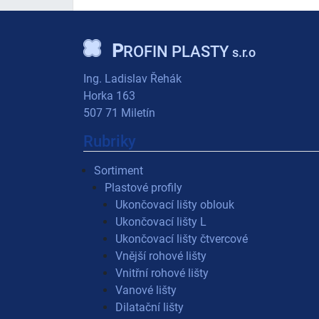
P
ROFIN PLASTY
s.r.o
Ing. Ladislav Řehák
Horka 163
507 71 Miletín
Rubriky
Sortiment
Plastové profily
Ukončovací lišty oblouk
Ukončovací lišty L
Ukončovací lišty čtvercové
Vnější rohové lišty
Vnitřní rohové lišty
Vanové lišty
Dilatační lišty