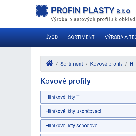
P
ROFIN PLASTY
s.r.o
Výroba plastových profilů k obkl
ÚVOD
SORTIMENT
VÝROBA A TE
Sortiment
Kovové profily
Hl
Kovové profily
Hliníkové lišty T
Hliníkové lišty ukončovací
Hliníkové lišty schodové