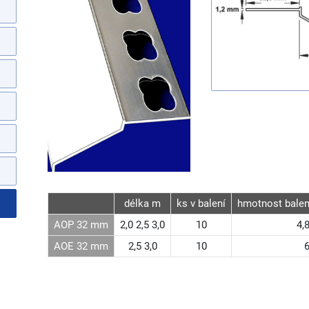
délka m
ks v balení
hmotnost balení
AOP 32 mm
2,0 2,5 3,0
10
4,8
AOE 32 mm
2,5 3,0
10
6